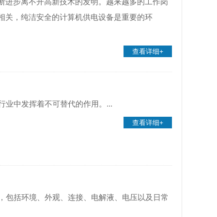
断进步离不开高新技术的发明。越来越多的工作岗
相关，纯洁安全的计算机供电设备是重要的环
查看详细+
业中发挥着不可替代的作用。...
查看详细+
面，包括环境、外观、连接、电解液、电压以及日常