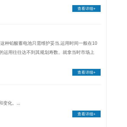
查看详细+
,这种铅酸蓄电池只需维护妥当,运用时间一般在10
池的运用往往达不到其规划寿数。就拿当时市场上
查看详细+
变化。...
查看详细+