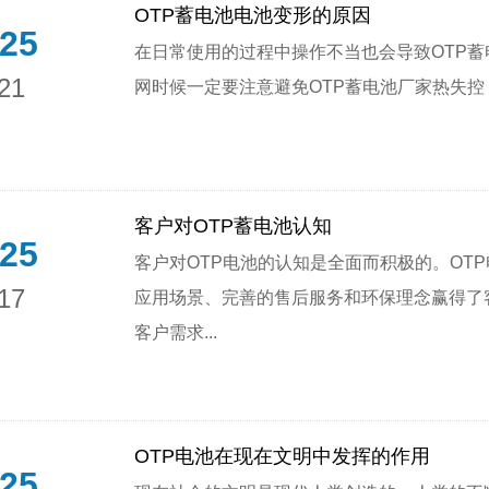
OTP蓄电池电池变形的原因
25
在日常使用的过程中操作不当也会导致OTP蓄
21
网时候一定要注意避免OTP蓄电池厂家热失控！.
客户对OTP蓄电池认知
25
客户对OTP电池的认知是全面而积极的。OT
17
应用场景、完善的售后服务和环保理念赢得了
客户需求...
OTP电池在现在文明中发挥的作用
25